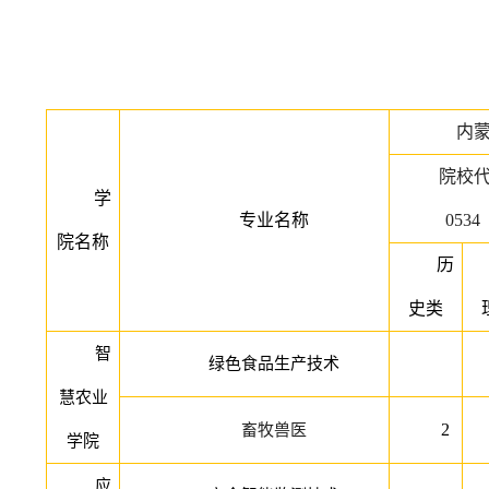
内
院校
学
专业名称
0534
院名称
历
史类
智
绿色食品生产技术
慧农业
2
畜牧兽医
学院
应