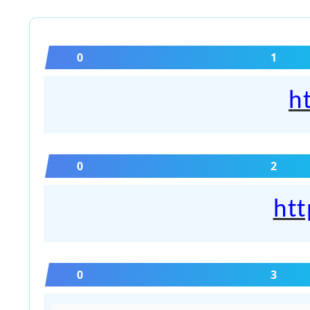
0
1
h
0
2
htt
0
3