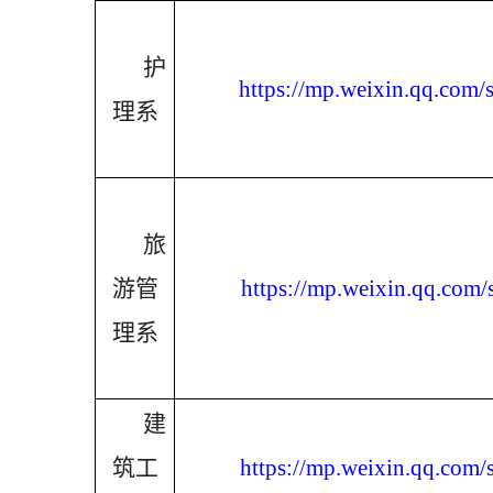
护
https://mp.weixin.qq.co
理系
旅
游管
https://mp.weixin.qq.co
理系
建
筑工
https://mp.weixin.qq.co